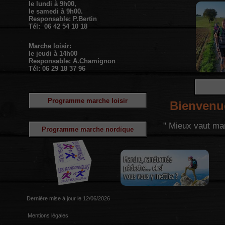
le lundi à 9h00,
le samedi à 9h00.
Responsable: P.Bertin
Tél: 06 42 54 10 18
Marche loisir:
le jeudi à 14h00
Responsable: A.Chamignon
Tél: 06 29 18 37 96
Programme marche loisir
Bienvenu
" Mieux vaut mar
Programme marche nordique
Programme marche nordique
Dernière mise à jour le 12/06/2026
Mentions légales